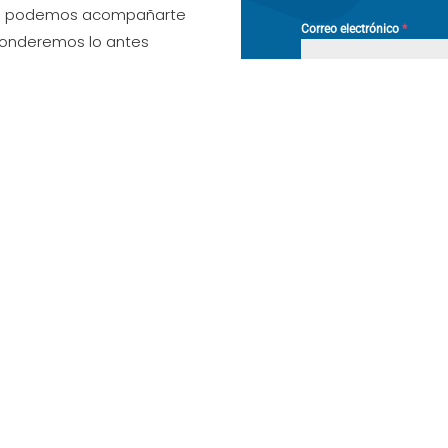
mo podemos acompañarte
Correo electrónico
*
esponderemos lo antes
Mensaje
pasillo de
evilla
He leído y acepto l
cerradas.
Enviar