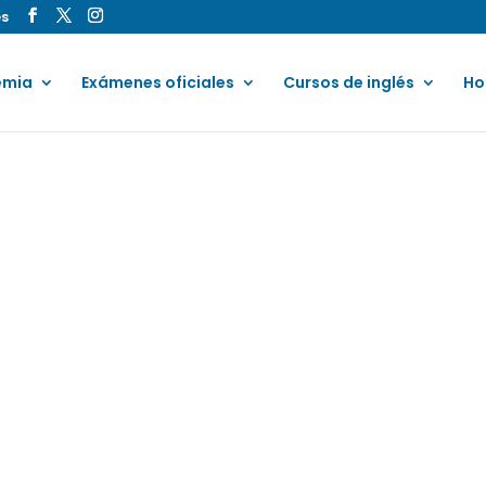
es
emia
Exámenes oficiales
Cursos de inglés
Ho