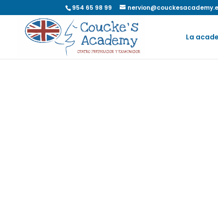
954 65 98 99
nervion@couckesacademy.
La acad