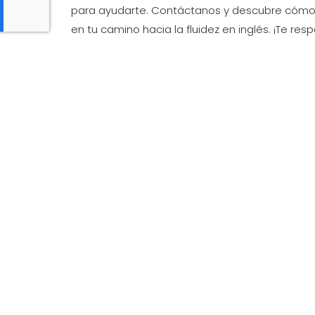
para ayudarte. Contáctanos y descubre có
en tu camino hacia la fluidez en inglés. ¡Te r
posible!
Av San Francisco Javier, 24 Al fondo del 

la planta baja del Edificio Sevilla1, 41018 S
954 65 98 99
(Teléfono)

605 54 50 19
(WhatsApp)
nervion@couckesacademy.es

Lunes a jueves: de 9:30 a 13:30h. Tardes 

Viernes: Cerrado